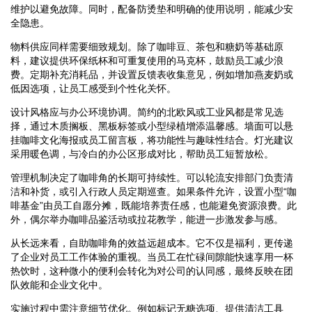
维护以避免故障。同时，配备防烫垫和明确的使用说明，能减少安
全隐患。
物料供应同样需要细致规划。除了咖啡豆、茶包和糖奶等基础原
料，建议提供环保纸杯和可重复使用的马克杯，鼓励员工减少浪
费。定期补充消耗品，并设置反馈表收集意见，例如增加燕麦奶或
低因选项，让员工感受到个性化关怀。
设计风格应与办公环境协调。简约的北欧风或工业风都是常见选
择，通过木质搁板、黑板标签或小型绿植增添温馨感。墙面可以悬
挂咖啡文化海报或员工留言板，将功能性与趣味性结合。灯光建议
采用暖色调，与冷白的办公区形成对比，帮助员工短暂放松。
管理机制决定了咖啡角的长期可持续性。可以轮流安排部门负责清
洁和补货，或引入行政人员定期巡查。如果条件允许，设置小型“咖
啡基金”由员工自愿分摊，既能培养责任感，也能避免资源浪费。此
外，偶尔举办咖啡品鉴活动或拉花教学，能进一步激发参与感。
从长远来看，自助咖啡角的效益远超成本。它不仅是福利，更传递
了企业对员工工作体验的重视。当员工在忙碌间隙能快速享用一杯
热饮时，这种微小的便利会转化为对公司的认同感，最终反映在团
队效能和企业文化中。
实施过程中需注意细节优化。例如标记无糖选项、提供清洁工具